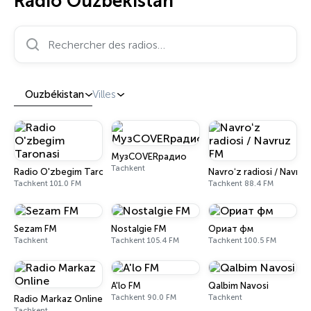
Radio Ouzbékistan
Rechercher des radios…
Ouzbékistan
Villes
МузCOVERрадио
Tachkent
Radio O'zbegim Taronasi
Navroʻz radiosi / Navru
Tachkent 101.0 FM
Tachkent 88.4 FM
Sezam FM
Nostalgie FM
Ориат фм
Tachkent
Tachkent 105.4 FM
Tachkent 100.5 FM
A'lo FM
Qalbim Navosi
Tachkent 90.0 FM
Tachkent
Radio Markaz Online
Tachkent