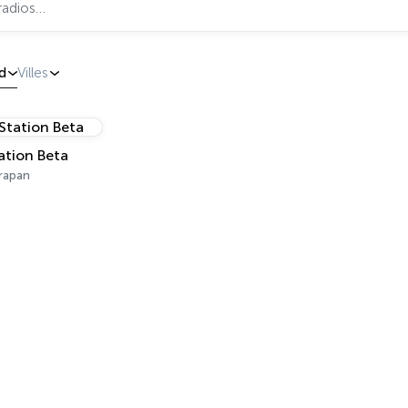
d
Villes
ation Beta
rapan