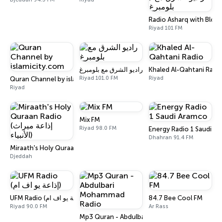
Riyad 101 FM
راديو الشرق مع بلومبرغ
Khaled Al-Qahtani Radi
Riyad 101.0 FM
Riyad
Quran Channel by islamicity.com
Riyad
Mix FM
Riyad 98.0 FM
Energy Radio 1 Saudi A
Dhahran 91.4 FM
Miraath's Holy Quraan Radio (إذاعة ميراث الأنبياء)
Djeddah
UFM Radio (إذاعة يو اف ام)
84.7 Bee Cool FM
Riyad 90.0 FM
Ar Rass
Mp3 Quran - Abdulbari Mohammad Radio