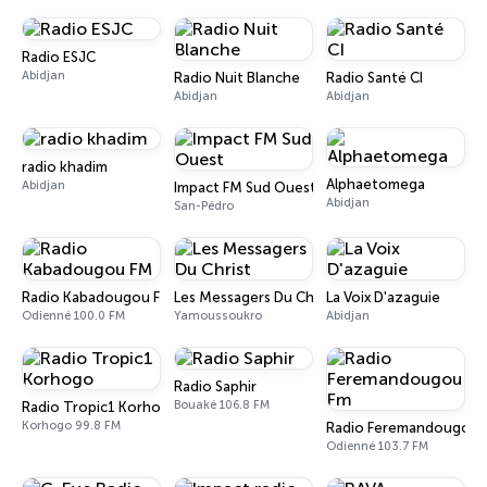
Radio ESJC
Abidjan
Radio Nuit Blanche
Radio Santé CI
Abidjan
Abidjan
radio khadim
Alphaetomega
Abidjan
Impact FM Sud Ouest
Abidjan
San-Pédro
Radio Kabadougou FM
Les Messagers Du Christ
La Voix D'azaguie
Odienné 100.0 FM
Yamoussoukro
Abidjan
Radio Saphir
Bouaké 106.8 FM
Radio Tropic1 Korhogo
Korhogo 99.8 FM
Radio Feremandougou 
Odienné 103.7 FM