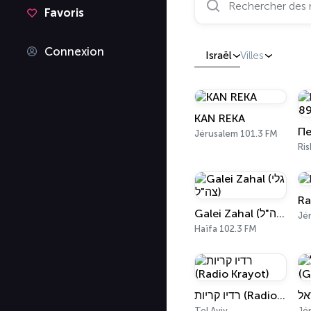
Favoris
Connexion
Israël
Villes
KAN REKA
Jérusalem 101.3 FM
Ra
Galei Zahal (גלי צה"ל)
Jé
Haïfa 102.3 FM
רדיו קריות (Radio Krayot)
Tel Aviv
Jé