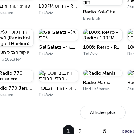
שת
100FM רדיוס - Relax
ברסלב פוריו: תורה וזימרה
Jér
Radio Kol-Chai Music - מרדכי בן דוד
rusalem
Tel Aviv
Bnei Brak
GalGalatz - גל עברי
100% Retro - Radios 100FM
רדיו קול הגליל העליון (Radio Kol Hagalil Haelion)
Tel Aviv
Tel Aviv
ïfa 105.3 FM
Radio Mania
Ra
Radio 770 Jerusalem
רדיו ב.ב. ווסטוק - הרדיו הבוכרי
Hod HaSharon
Jér
rusalem
Tel Aviv
Afficher plus
1
2
…
6
page 