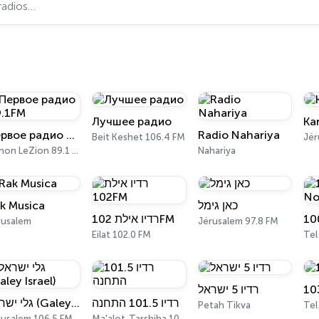
Лучшее радио
Первое радио 89.1FM
Radio Nahariya
Beit Keshet 106.4 FM
Jér
Rishon LeZion 89.1 FM
Nahariya
k Musica
כאן גימל
רדיו אילת 102FM
rusalem
Jérusalem 97.8 FM
Eilat 102.0 FM
Tel
רדיו 5 ישראל
10
רדיו 101.5 התחנה
גלי ישראל (Galey Israel)
Petah Tikva
Tel
rusalem 106.5 FM
Ma'alot-Tarshiha 101.5 FM