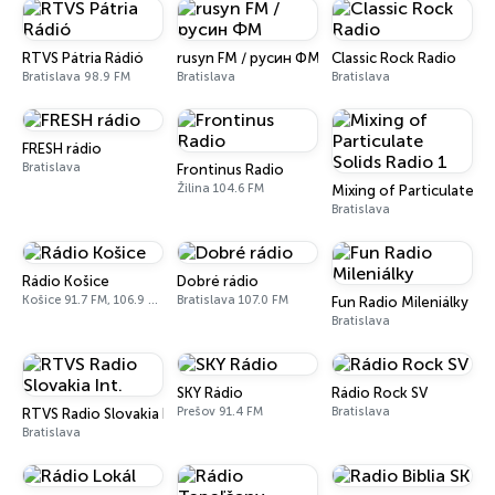
RTVS Pátria Rádió
rusyn FM / русин ФМ
Classic Rock Radio
Bratislava 98.9 FM
Bratislava
Bratislava
FRESH rádio
Bratislava
Frontinus Radio
Žilina 104.6 FM
Mixing of Particulate So
Bratislava
Rádio Košice
Dobré rádio
Košice 91.7 FM, 106.9 FM
Bratislava 107.0 FM
Fun Radio Mileniálky
Bratislava
SKY Rádio
Rádio Rock SV
Prešov 91.4 FM
Bratislava
RTVS Radio Slovakia Int.
Bratislava