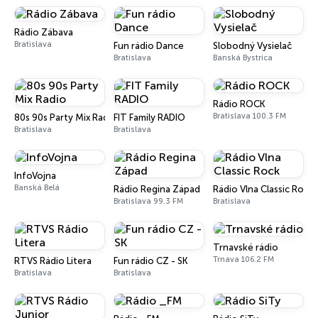
Rádio Zábava
Bratislava
Fun rádio Dance
Slobodný Vysielač
Bratislava
Banská Bystrica
Rádio ROCK
Bratislava 100.3 FM
80s 90s Party Mix Radio
FIT Family RADIO
Bratislava
Bratislava
InfoVojna
Banská Belá
Rádio Regina Západ
Rádio Vlna Classic Rock
Bratislava 99.3 FM
Bratislava
Trnavské rádio
Trnava 106.2 FM
RTVS Rádio Litera
Fun rádio CZ - SK
Bratislava
Bratislava