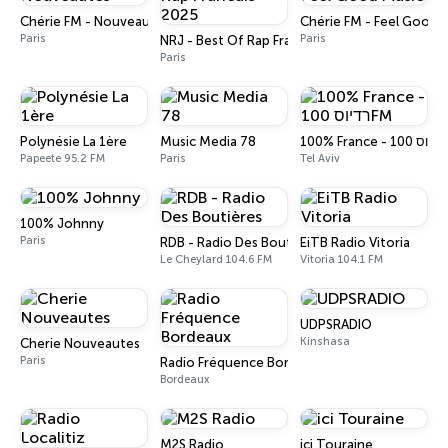
Chérie FM - Nouveautés
Chérie FM - Feel Good 
Paris
Paris
NRJ - Best Of Rap Francais 2025
Paris
Polynésie La 1ère
Music Media 78
100%
Papeete 95.2 FM
Paris
Tel Aviv
100% Johnny
Paris
RDB - Radio Des Boutières
EiTB Radio Vitoria
Le Cheylard 104.6 FM
Vitoria 104.1 FM
UDPSRADIO
Kinshasa
Cherie Nouveautes
Paris
Radio Fréquence Bordeaux
Bordeaux
M2S Radio
ici Touraine