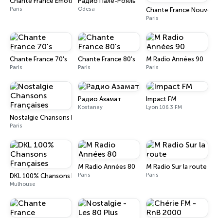
Chante France Emotion
Радио Пале-Рояль
Paris
Odesa
Chante France Nouveau
Paris
Chante France 70's
Chante France 80's
M Radio Années 90
Paris
Paris
Paris
Радио Азамат
Impact FM
Kostanay
Lyon 106.3 FM
Nostalgie Chansons Françaises
Paris
M Radio Années 80
M Radio Sur la route
Paris
Paris
DKL 100% Chansons Françaises
Mulhouse