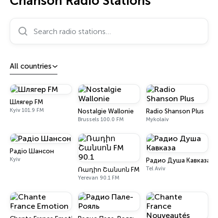
Chanson Radio Stations
Search radio stations…
All countries
Шлягер FM
Kyiv 101.9 FM
Nostalgie Wallonie
Radio Shanson Plus
Brussels 100.0 FM
Mykolaiv
Радіо Шансон
Kyiv
Радио Душа Кавказа
Tel Aviv
Ռադիո Շանսոն FM 90.1
Yerevan 90.1 FM