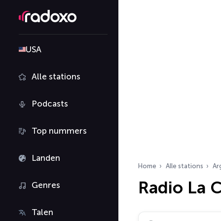
USA
Alle stations
Podcasts
Top nummers
Landen
Home
Alle stations
Ar
Radio La 
Genres
Talen
Zoek radiostations…