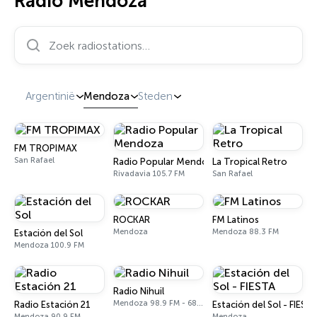
Radio Mendoza
Zoek radiostations…
Argentinië
Mendoza
Steden
FM TROPIMAX
San Rafael
Radio Popular Mendoza
La Tropical Retro
Rivadavia 105.7 FM
San Rafael
ROCKAR
FM Latinos
Mendoza
Mendoza 88.3 FM
Estación del Sol
Mendoza 100.9 FM
Radio Nihuil
Mendoza 98.9 FM - 680 AM
Radio Estación 21
Estación del Sol - FIEST
Mendoza 90.9 FM
Mendoza