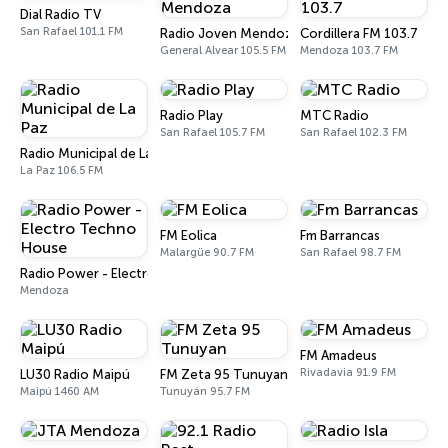
Dial Radio TV
San Rafael 101.1 FM
Radio Joven Mendoza
Cordillera FM 103.7
General Alvear 105.5 FM
Mendoza 103.7 FM
Radio Play
MTC Radio
San Rafael 105.7 FM
San Rafael 102.3 FM
Radio Municipal de La Paz
La Paz 106.5 FM
FM Eolica
Fm Barrancas
Malargüe 90.7 FM
San Rafael 98.7 FM
Radio Power - Electro Techno House
Mendoza
FM Amadeus
Rivadavia 91.9 FM
LU30 Radio Maipú
FM Zeta 95 Tunuyan
Maipú 1460 AM
Tunuyán 95.7 FM