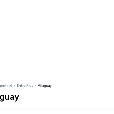
gentinië
Entre Ríos
Villaguay
aguay