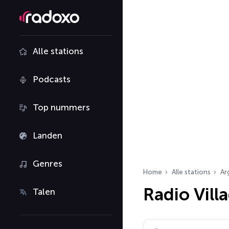
Alle stations
Podcasts
Top nummers
Landen
Genres
Home
Alle stations
Ar
Radio Vill
Talen
Zoek radiostations…