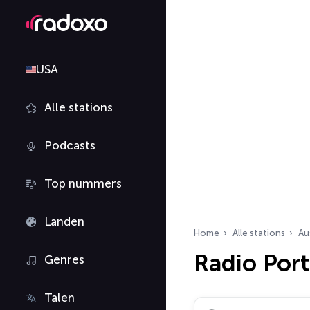
USA
Alle stations
Podcasts
Top nummers
Landen
Home
Alle stations
Au
Radio Por
Genres
Talen
Zoek radiostations…