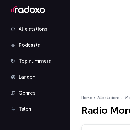
Alle stations
Podcasts
Top nummers
Landen
Genres
Home
Alle stations
Me
Radio Mor
Talen
Zoek radiostations…