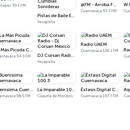
@FM - Arroba FM Cuernavaca
utepec 99.1 FM
Cuernavaca 93.3 FM
Cue
Pistas de Baile EC-Pro - Cumbias Sonideras
Yecapixtla
Radio UAEM
La Más Picuda Cuernavaca
Cuernavaca 106.1 FM
DJ Corsan Radio - Dj Corsan México
ernavaca 94.9 FM
Cua
Yecapixtla
Buenisiima Cuernavaca
La Imparable 100.3
Éxtasis Digital Cuernavaca
Aq
ernavaca 88.5 FM
Cuautla de Morelos
Cuernavaca 107.7 FM
Cu