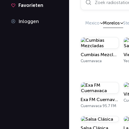
Favorieten
Inloggen
Mexico
Morelos
St
Cumbias Mezcladas
Cuernavaca
Yec
Vi
Exa FM Cuernavaca
Cu
Cuernavaca 95.7 FM
Salsa Clásica
La