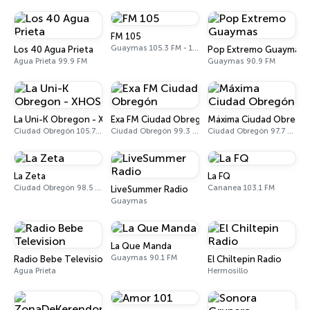
FM 105
Guaymas 105.3 FM - 1240 AM
Los 40 Agua Prieta
Pop Extremo Guaymas
Agua Prieta 99.9 FM
Guaymas 90.9 FM
La Uni-K Obregon - XHOS
Exa FM Ciudad Obregón
Máxima Ciudad Obregó
Ciudad Obregón 105.7 FM
Ciudad Obregón 99.3 FM
Ciudad Obregón 97.7 FM
La Zeta
La FQ
Ciudad Obregón 98.5 FM
Cananea 103.1 FM
LiveSummer Radio
Guaymas
La Que Manda
Guaymas 90.1 FM
Radio Bebe Television
El Chiltepin Radio
Agua Prieta
Hermosillo