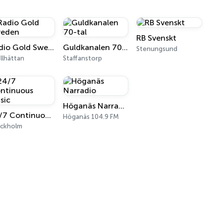
RB Svenskt
Radio Gold Sweden
Guldkanalen 70-tal
Stenungsund
llhättan
Staffanstorp
Höganäs Narradio
24/7 Continuous Music
Höganäs 104.9 FM
ockholm