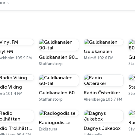
nyl FM
Guldkanalen
Guldkanalen 90-tal
ockholm 105.9 FM
Malmö 102.6 FM
Staffanstorp
Sta
dio Viking
St
Guldkanalen 60-tal
Radio Österåker
erö 101.4 FM
St
Staffanstorp
Åkersberga 103.7 FM
Radiogodis.se
Ra
Radio Trollhättan
Dagnys Jukebox
Eskilstuna
Säv
llhättan 90.6 FM
Uddevalla