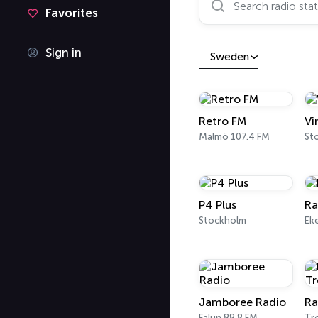
Favorites
Sign in
Sweden
Retro FM
Vi
Malmö 107.4 FM
St
P4 Plus
Ra
Stockholm
Ek
Jamboree Radio
Falun 88.8 FM
Tro