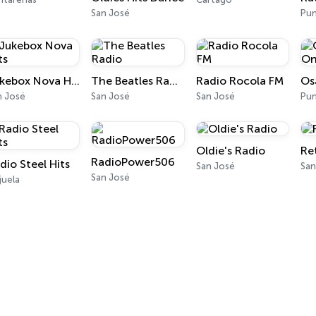
San José
Pun
Jukebox Nova Hits
The Beatles Radio
Radio Rocola FM
Os
n José
San José
San José
Pun
Oldie's Radio
Re
RadioPower506
dio Steel Hits
San José
San
San José
juela