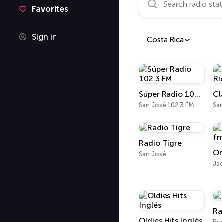
Favorites
Sign in
Costa Rica
Súper Radio 102.3 FM
San José 102.3 FM
Sa
Radio Tigre
San José
Ja
Ra
Oldies Hits Inglés
Pu