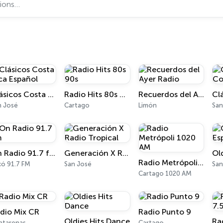
Clásicos Costa Rica Español
Radio Hits 80s 90s
Recuerdos del Ayer Radio
n José
Cartago
Limón
San
On Radio 91.7 fm
Generación X Radio Tropical
Radio Metrópoli 1020 AM
có 91.7 FM
San José
San
Cartago 1020 AM
dio Mix CR
Radio Punto 9
Oldies Hits Dance
Ra
ntarenas
Cartago