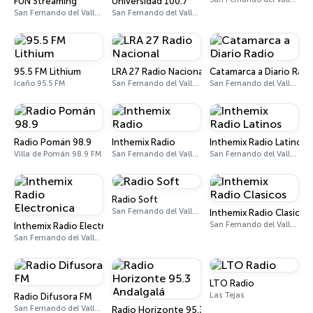
FUN Streaming
Universidad 100.7
San Fernando del Valle de Catamarca
San Fernando del Valle de Catamarca 100.7 FM
95.5 FM Lithium
LRA 27 Radio Nacional
Catamarca a Diario Radi
Icaño 95.5 FM
San Fernando del Valle de Catamarca 103.5 FM - 730 AM
San Fernando del Valle de Catamarca
Radio Pomán 98.9
Inthemix Radio
Inthemix Radio Latinos
Villa de Pomán 98.9 FM
San Fernando del Valle de Catamarca 92.7 FM
San Fernando del Valle de Catamarca
Radio Soft
San Fernando del Valle de Catamarca 92.9 FM
Inthemix Radio Clasicos
San Fernando del Valle de Catamarca
Inthemix Radio Electronica
San Fernando del Valle de Catamarca
LTO Radio
Las Tejas
Radio Difusora FM
San Fernando del Valle de Catamarca 93.7 - 103.7 FM
Radio Horizonte 95.3 Andalgalá