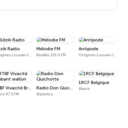
dzik Radio
Mélodie FM
Antipode
Ottignies-Louvain-la-Neuve
Nivelles 101.6 FM
Ottignies-Louvain-la-Neuve 94.1 FM
1RCF Belgique
RTBF Vivacité Brabant wallon
Radio Don Quichotte
Wavre
re 97.3 FM
Waterloo