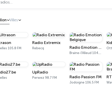
llon
Villes
trason
Radio Extremix
Ki
Radio Emotion Belgique
elles 105.8 FM
Rebecq
Braine-l'Alleud 104.9 FM
dio27.be
UpRadio
Radio Passion FM
elles
Perwez 98.7 FM
Jodoigne 106.5 FM
Wav