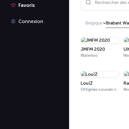
Favoris
Connexion
Belgique
Brabant Wa
JMFM 2020
Ul
Waterloo
Niv
LouïZ
Ra
Ottignies-Louvain-la-Neuve 104.8 FM
Niv