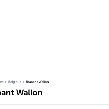
ons
Belgique
Brabant Wallon
bant Wallon
s…