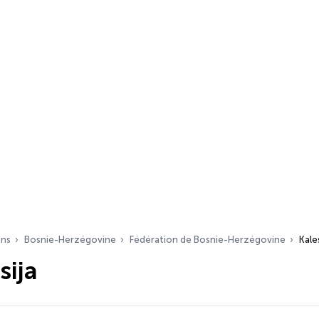
ons
Bosnie-Herzégovine
Fédération de Bosnie-Herzégovine
Kale
sija
s…