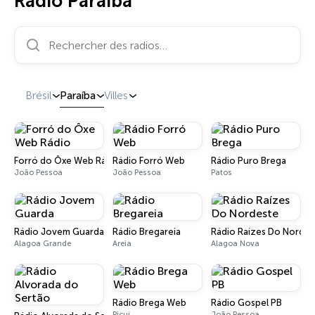
Radio Paraíba
Rechercher des radios…
Brésil
Paraíba
Villes
Forró do Ôxe Web Rádio
Rádio Forró Web
Rádio Puro Brega
João Pessoa
João Pessoa
Patos
Rádio Jovem Guarda
Rádio Bregareia
Rádio Raízes Do Nordes
Alagoa Grande
Areia
Alagoa Nova
Rádio Brega Web
Rádio Gospel PB
Picuí
João Pessoa