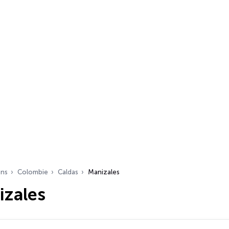
ons
Colombie
Caldas
Manizales
izales
s…