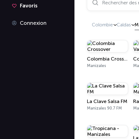
Favoris
Connexion
Colombie
Caldas
M
Colombia Crossover
Manizales
Ma
La Clave Salsa FM
Manizales 90.7 FM
Ma
La