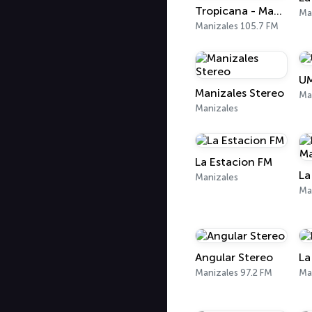
Tropicana - Manizales
Ma
Manizales 105.7 FM
U
Manizales Stereo
Ma
Manizales
La Estacion FM
Manizales
Ma
Angular Stereo
La
Manizales 97.2 FM
Ma