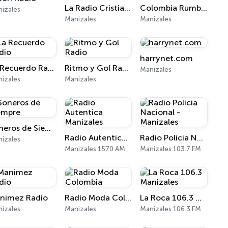
La Radio Cristiana
Colombia Rumbera
izales
Manizales
Manizales
harrynet.com
La Recuerdo Radio
Ritmo y Gol Radio
Manizales
izales
Manizales
Soneros de Siempre
Radio Autentica Manizales
Radio Policia Nacional - Manizales
izales
Manizales 1570 AM
Manizales 103.7 FM
nimez Radio
Radio Moda Colombia
La Roca 106.3 Manizales
izales
Manizales
Manizales 106.3 FM