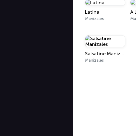
Latina
A 
Manizales
Ma
Salsatine Manizales
Manizales