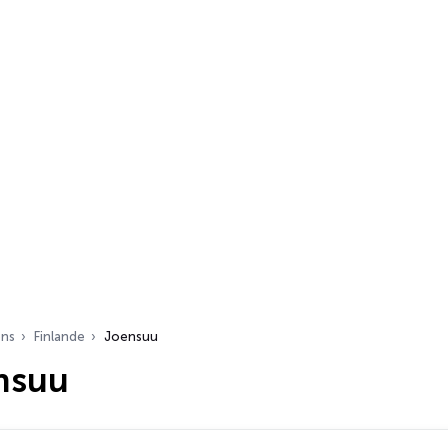
ons
Finlande
Joensuu
nsuu
s…