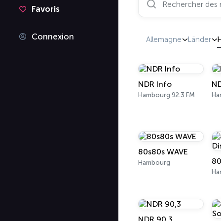
Favoris
Connexion
Allemagne
Länder
NDR Info
ND
Hambourg 92.3 FM
Ha
80s80s WAVE
Hambourg
Ha
NDR 90,3