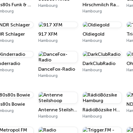
80s80s Funk & Soul
Hirschmilch Radio - Chillout
Hambourg
Ha
mbourg
Hambourg
R Schlager
917 XFM
Oldiegold
Tr
mbourg
Hambourg
Hambourg
Ha
nderradio
DarkClubRadio
Oh
DanceFox-Radio
mbourg
Hambourg
Ha
Hambourg
s80s Bowie
ND
Antenne Steilshoop
RádióBözsike Hamburg
mbourg
Ha
Hambourg
Hambourg