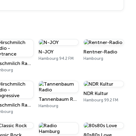
N-JOY
Rentner-Radio
Hambourg 94.2 FM
Hambourg
Hirschmilch Radio - Psytrance
mbourg
NDR Kultur
Tannenbaum Radio
Hambourg 99.2 FM
Hirschmilch Radio - Progressive
Hambourg
mbourg
assic Rock
80s80s Love