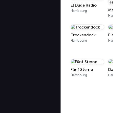
El Dude Radio
Hambourg
Ha
Trockendock
El
Hambourg
Ha
Fünf Sterne
Da
Hambourg
Ha