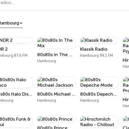
Hambourg
R 2
Klassik Radio
80s80s In The Mix
mbourg 87.6 FM
Hambourg 98.1 FM
Hambourg
Ha
80s80s Italo Disco
80s80s Michael Jackson
80s80s Depeche Mode
mbourg
Hambourg
Hambourg
Ha
80s80s Prince
Cl