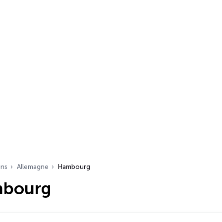
ons
Allemagne
Hambourg
mbourg
s…