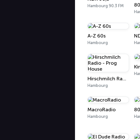
Hambourg 90.3 FM
Ha
A-Z 60s
ND
Hambourg
Ha
Ki
Ha
Hirschmilch Radio - Prog House
Hambourg
MacroRadio
80
Hambourg
Ha