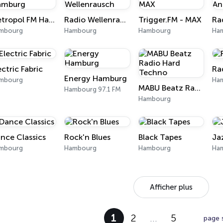
Metropol FM Hamburg
Radio Wellenrausch
Trigger.FM - MAX
Ra
mbourg
Hambourg
Hambourg
Ha
ectric Fabric
Ra
Energy Hamburg
mbourg
Ha
MABU Beatz Radio Hard Techno
Hambourg 97.1 FM
Hambourg
nce Classics
Rock'n Blues
Black Tapes
Ja
mbourg
Hambourg
Hambourg
Ha
Afficher plus
1
2
…
5
page 