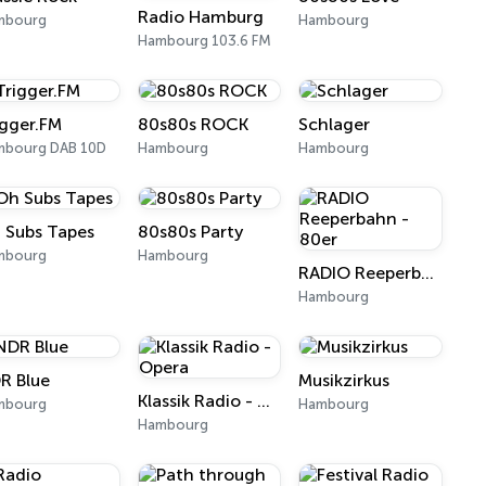
Radio Hamburg
mbourg
Hambourg
Hambourg 103.6 FM
igger.FM
80s80s ROCK
Schlager
mbourg DAB 10D
Hambourg
Hambourg
 Subs Tapes
80s80s Party
mbourg
Hambourg
RADIO Reeperbahn - 80er
Hambourg
R Blue
Musikzirkus
Klassik Radio - Opera
mbourg
Hambourg
Hambourg