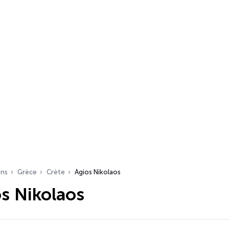
ons
Grèce
Crète
Agios Nikolaos
s Nikolaos
s…