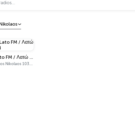
Nikolaos
Lato FM / Λατώ FM
Agios Nikolaos 103.3 FM