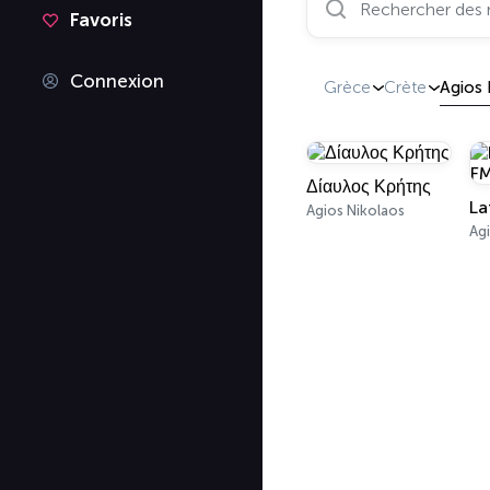
Favoris
Connexion
Grèce
Crète
Agios 
Δίαυλος Κρήτης
Agios Nikolaos