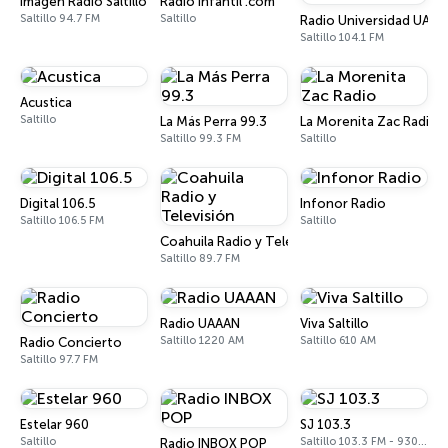
Imagen Radio Saltillo
Radio Infantil .com
Saltillo 94.7 FM
Saltillo
Radio Universidad UAd
Saltillo 104.1 FM
Acustica
Saltillo
La Más Perra 99.3
La Morenita Zac Radio
Saltillo 99.3 FM
Saltillo
Digital 106.5
Infonor Radio
Saltillo 106.5 FM
Saltillo
Coahuila Radio y Televisión
Saltillo 89.7 FM
Radio UAAAN
Viva Saltillo
Saltillo 1220 AM
Saltillo 610 AM
Radio Concierto
Saltillo 97.7 FM
Estelar 960
SJ 103.3
Saltillo
Saltillo 103.3 FM - 930 AM
Radio INBOX POP