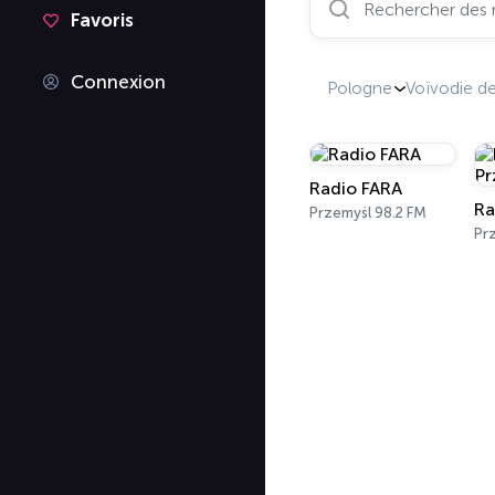
Favoris
Connexion
Pologne
Voïvodie d
Radio FARA
Przemyśl 98.2 FM
Pr