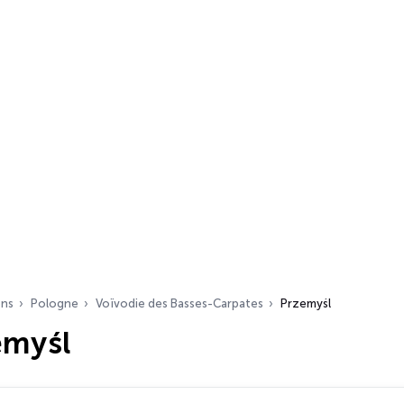
ons
Pologne
Voïvodie des Basses-Carpates
Przemyśl
emyśl
s…