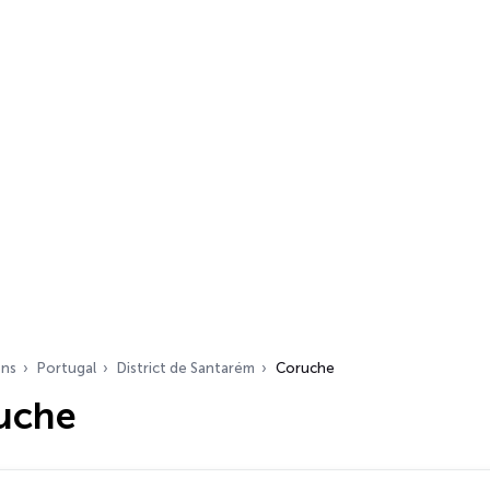
ons
Portugal
District de Santarém
Coruche
uche
s…