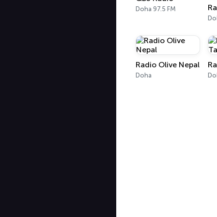
Ra
Doha 97.5 FM
Do
Radio Olive Nepal
Ra
Doha
Do