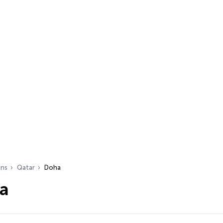
ons
Qatar
Doha
a
s…