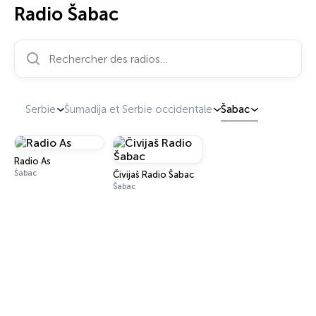
Radio Šabac
Rechercher des radios…
Serbie
Šumadija et Serbie occidentale
Šabac
Radio As
Šabac
Čivijaš Radio Šabac
Šabac