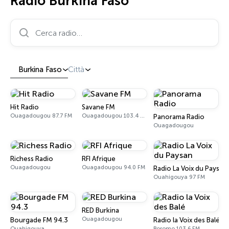
Radio Burkina Faso
Cerca radio…
Burkina Faso
Città
Hit Radio
Savane FM
Ouagadougou 87.7 FM
Ouagadougou 103.4 FM
Panorama Radio
Ouagadougou
Richess Radio
RFI Afrique
Ouagadougou
Ouagadougou 94.0 FM
Radio La Voix du Paysan
Ouahigouya 97 FM
RED Burkina
Ouagadougou
Bourgade FM 94.3
Radio la Voix des Balé
Ouahigouya
Boromo 103.6 FM