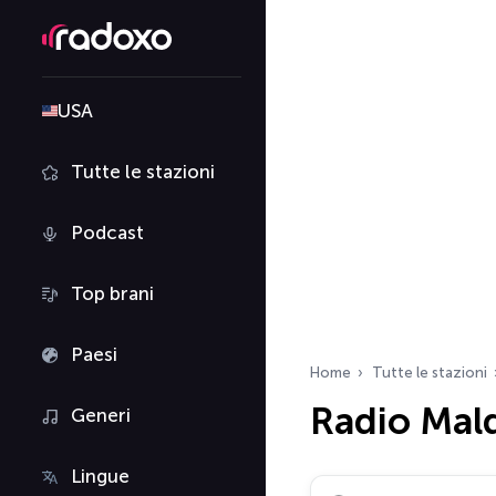
USA
Tutte le stazioni
Podcast
Top brani
Paesi
Home
Tutte le stazioni
Radio Mal
Generi
Lingue
Cerca radio…