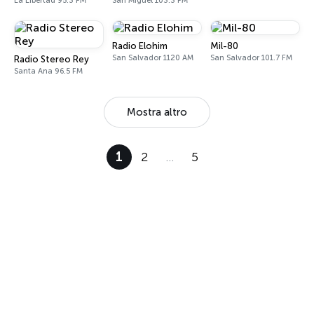
La Libertad 95.3 FM
San Miguel 103.3 FM
Radio Elohim
Mil-80
San Salvador 1120 AM
San Salvador 101.7 FM
Radio Stereo Rey
Santa Ana 96.5 FM
Mostra altro
1
2
…
5