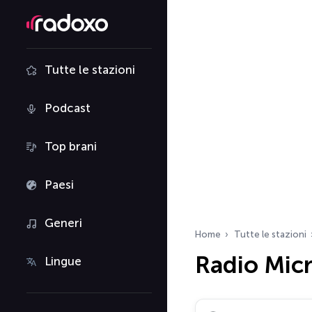
Tutte le stazioni
Podcast
Top brani
Paesi
Generi
Home
Tutte le stazioni
Radio Mic
Lingue
Cerca radio…