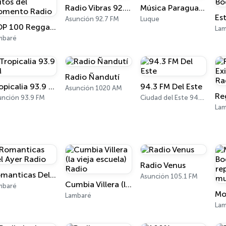
Radio Vibras 92.7 FM
Música Paraguaya RS1
Asunción 92.7 FM
Luque
TOP 100 Reggaeton Exitos del Momento Radio
La
mbaré
Radio Ñandutí
Tropicalia 93.9 FM
94.3 FM Del Este
Asunción 1020 AM
unción 93.9 FM
Ciudad del Este 94.3 FM
La
Radio Venus
Romanticas Del Ayer Radio
Asunción 105.1 FM
Cumbia Villera (la vieja escuela) Radio
mbaré
Lambaré
La