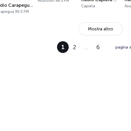
Asunción 98.5 FM
Radio Carapeguá FM 90.5
Capiatá
Asu
rapeguá 90.5 FM
Mostra altro
1
2
…
6
pagina 