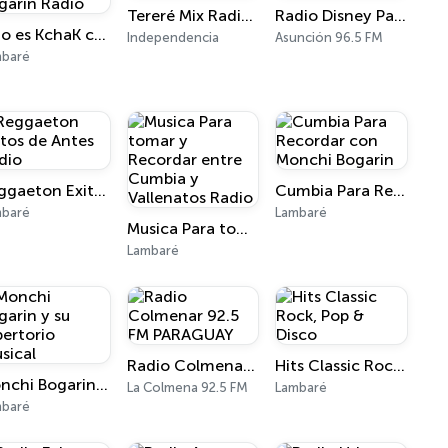
Tereré Mix Radio Online
Radio Disney Paraguay
Esto es KchaK con Monchi Bogarin Radio
Independencia
Asunción 96.5 FM
mbaré
Reggaeton Exitos de Antes Radio
Cumbia Para Recordar con Monchi Bogarin
mbaré
Lambaré
Musica Para tomar y Recordar entre Cumbia y Vallenatos Radio
Lambaré
Radio Colmenar 92.5 FM PARAGUAY
Hits Classic Rock, Pop & Disco
Monchi Bogarin y su repertorio musical
La Colmena 92.5 FM
Lambaré
mbaré