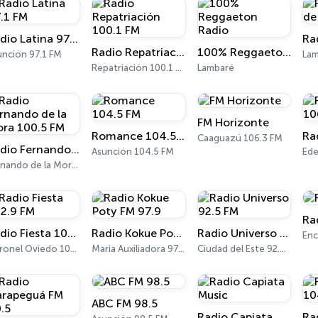
Radio Latina 97.1 FM
Radio Repatriación 100.1 FM
100% Reggaeton Radio
unción 97.1 FM
La
Repatriación 100.1 FM
Lambaré
FM Horizonte
Romance 104.5 FM
Caaguazú 106.3 FM
Radio Fernando de la Mora 100.5 FM
Asunción 104.5 FM
Ede
Fernando de la Mora 100.5 FM
Ra
Radio Fiesta 102.9 FM
Radio Kokue Poty FM 97.9
Radio Universo 92.5 FM
Enc
Coronel Oviedo 102.9 FM
Maria Auxiliadora 97.9 FM
Ciudad del Este 92.5 FM
ABC FM 98.5
Radio Capiata Music