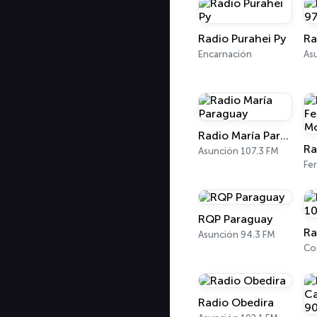
Radio Purahei Py
Encarnación
As
Radio María Paraguay
Asunción 107.3 FM
RQP Paraguay
Asunción 94.3 FM
Radio Obedira