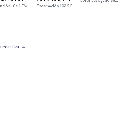
Coronel Bogado 88.7 FM
nción 104.1 FM
Encarnación 102.5 FM
successiva