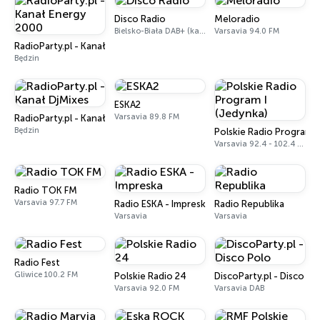
Disco Radio
Meloradio
Bielsko-Biała DAB+ (kanał 5B, 176.640 MHz)
Varsavia 94.0 FM
RadioParty.pl - Kanał Energy 2000
Będzin
ESKA2
Varsavia 89.8 FM
RadioParty.pl - Kanał DjMixes
Będzin
Polskie Radio Program I
Varsavia 92.4 - 102.4 FM
Radio TOK FM
Varsavia 97.7 FM
Radio ESKA - Impreska
Radio Republika
Varsavia
Varsavia
Radio Fest
Gliwice 100.2 FM
Polskie Radio 24
DiscoParty.pl - Disco Po
Varsavia 92.0 FM
Varsavia DAB