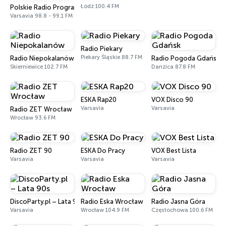
Łódź 100.4 FM
Polskie Radio Program III (Trójka)
Varsavia 98.8 - 99.1 FM
Radio Piekary
Piekary Śląskie 88.7 FM
Radio Niepokalanów
Radio Pogoda Gdańsk
Skierniewice 102.7 FM
Danzica 87.8 FM
ESKA Rap20
VOX Disco 90
Varsavia
Varsavia
Radio ZET Wrocław
Wrocław 93.6 FM
Radio ZET 90
ESKA Do Pracy
VOX Best Lista
Varsavia
Varsavia
Varsavia
DiscoParty.pl – Lata 90s
Radio Eska Wrocław
Radio Jasna Góra
Varsavia
Wrocław 104.9 FM
Częstochowa 100.6 FM