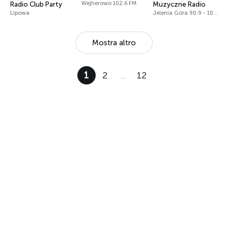
Wejherowo 102.6 FM
Radio Club Party
Muzyczne Radio
Lipowa
Jelenia Góra 90.9 - 105.8 FM
Mostra altro
1
2
…
12