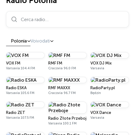
Radio Polonia
Cerca radio…
Polonia
Voivodati
VOX FM
RMF FM
VOX DJ Mix
Varsavia 104.4 FM
Cracovia 96.0 FM
Varsavia
Radio ESKA
RMF MAXXX
RadioParty.pl
Varsavia 105.6 FM
Cracovia 96.7 FM
Będzin
Radio ZET
VOX Dance
Varsavia 107.5 FM
Varsavia
Radio Złote Przeboje
Varsavia 100.1 FM