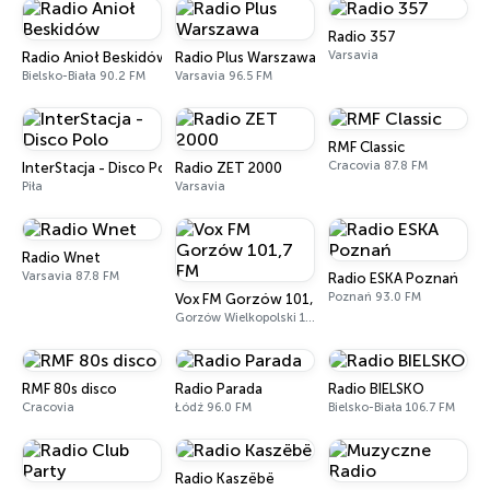
Radio 357
Varsavia
Radio Anioł Beskidów
Radio Plus Warszawa
Bielsko-Biała 90.2 FM
Varsavia 96.5 FM
RMF Classic
Cracovia 87.8 FM
InterStacja - Disco Polo
Radio ZET 2000
Piła
Varsavia
Radio Wnet
Varsavia 87.8 FM
Radio ESKA Poznań
Poznań 93.0 FM
Vox FM Gorzów 101,7 FM
Gorzów Wielkopolski 101.7 FM
RMF 80s disco
Radio Parada
Radio BIELSKO
Cracovia
Łódź 96.0 FM
Bielsko-Biała 106.7 FM
Radio Kaszëbë