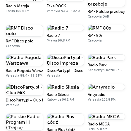
Radio Maryja
Eska ROCK
Toruń 100.6 FM
Varsavia 93.3 - 102.0 FM
RMF Polskie przeboje
Cracovia DAB
Radio 7
RMF 80s
Mława 90.8 FM
Cracovia
RMF Disco polo
Cracovia
Radio Park
Kędzierzyn-Koźle 93.9 FM
Radio Pogoda Warszawa
DiscoParty.pl - Disco Impreza
Varsavia 88.4 - 99.5 FM
Varsavia
Radio Silesia
Antyradio
Katowice 96.2 FM
Varsavia 106.8 FM
DiscoParty.pl - Club MiX
Varsavia
Radio MEGA
Bielsko-Biała
Radio Plus Łódź