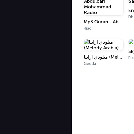
Dh
Mp3 Quran - Abdulbari Mohammad Radio
Riad
Sk
ميلودي ارابيا (Melody Arabia)
Ri
Gedda