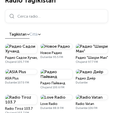
Radio Tagikistan
Cerca radio…
Tagikistan
Città
Новое Радио
Dušanbe 95.5 FM
Радио Садои Хучанд
Радио "Шаҳри Ман"
Chujand 105.7 FM
Chujand 97.7 FM
ASIA Plus
Радио Диёр
Dušanbe 107.0 FM
Dušanbe
Радио Пайванд
Chujand 100.6 FM
Love Radio
Radio Vatan
Dušanbe 88.8 FM
Dušanbe 106 FM
Radio Tiroz 103.7
Chujand 103.7 FM