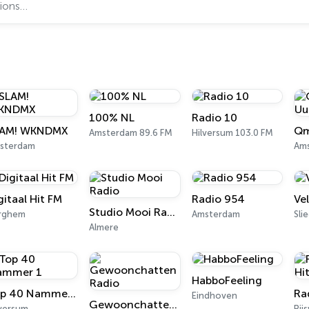
100% NL
Radio 10
LAM! WKNDMX
Amsterdam 89.6 FM
Hilversum 103.0 FM
sterdam
Am
gitaal Hit FM
Radio 954
Ve
Studio Mooi Radio
rghem
Amsterdam
Sli
Almere
HabboFeeling
Top 40 Nammer 1
Ra
Eindhoven
Gewoonchatten Radio
lversum
Rij