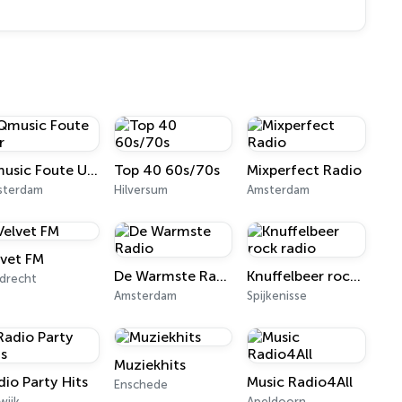
Qmusic Foute Uur
Top 40 60s/70s
Mixperfect Radio
sterdam
Hilversum
Amsterdam
lvet FM
De Warmste Radio
Knuffelbeer rock radio
edrecht
Amsterdam
Spijkenisse
Muziekhits
dio Party Hits
Music Radio4All
Enschede
swijk
Apeldoorn