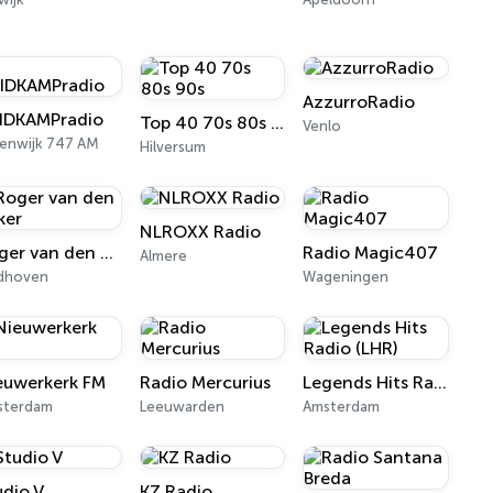
AzzurroRadio
IDKAMPradio
Top 40 70s 80s 90s
Venlo
enwijk 747 AM
Hilversum
NLROXX Radio
Roger van den Akker
Radio Magic407
Almere
ndhoven
Wageningen
euwerkerk FM
Radio Mercurius
Legends Hits Radio (LHR)
sterdam
Leeuwarden
Amsterdam
udio V
KZ Radio