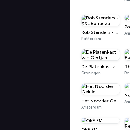
Po
Rob Stenders - XXL Bonanza
Am
Rotterdam
De Platenkast van Gertjan
Groningen
Ro
No
Het Noorder Geluid
Am
Amsterdam
OKÉ FM