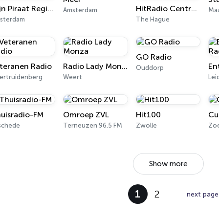
Mijn Piraat Regiohits
HitRadio Centraal
Amsterdam
Maa
sterdam
The Hague
GO Radio
teranen Radio
Radio Lady Monza
Ouddorp
ertruidenberg
Weert
Lei
uisradio-FM
Omroep ZVL
Hit100
Cu
schede
Terneuzen 96.5 FM
Zwolle
Zo
Show more
1
2
next page