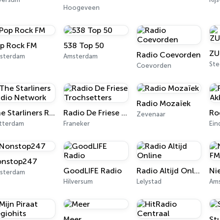
Hoogeveen
p Rock FM
538 Top 50
ZU
Radio Coevorden
sterdam
Amsterdam
Ste
Coevorden
Radio Mozaïek
The Starliners Radio Network
Radio De Friese Trochsetters
Zevenaar
tterdam
Franeker
Ei
nstop247
GoodLIFE Radio
Radio Altijd Online
Ni
sterdam
Hilversum
Lelystad
Am
Meer
St