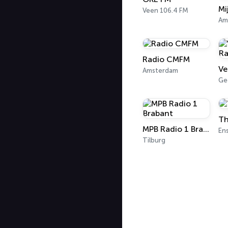
Veen 106.4 FM
Am
Radio CMFM
Ve
Amsterdam
Ge
Th
MPB Radio 1 Brabant
En
Tilburg