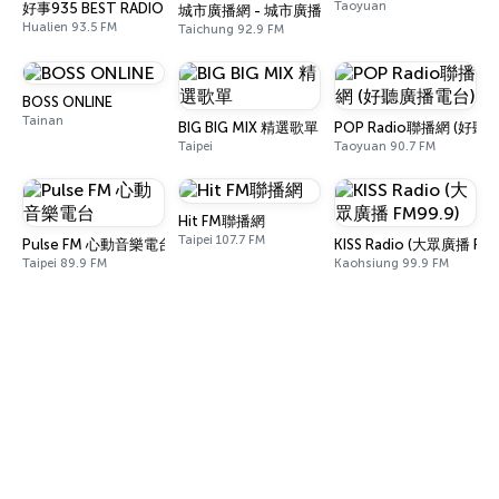
Taoyuan
好事935 BEST RADIO
城市廣播網 - 城市廣播
Hualien 93.5 FM
Taichung 92.9 FM
BOSS ONLINE
Tainan
BIG BIG MIX 精選歌單
POP Radio聯播網 (好聽
Taipei
Taoyuan 90.7 FM
Hit FM聯播網
Taipei 107.7 FM
Pulse FM 心動音樂電台
KISS Radio (大眾廣播 FM9
Taipei 89.9 FM
Kaohsiung 99.9 FM