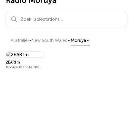
Radio Moruya
Zoek radiostations…
Australië
New South Wales
Moruya
2EARfm
Moruya 107.5 FM, 102.9 FM