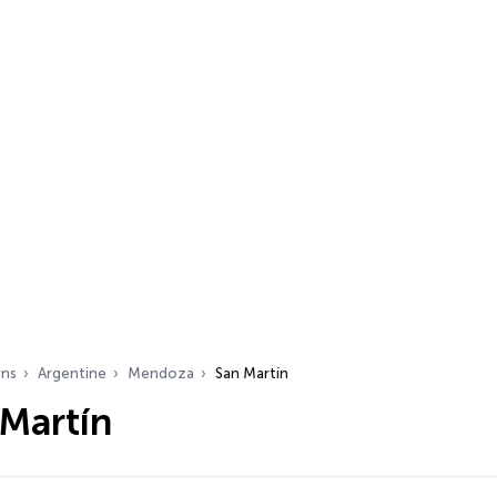
ons
Argentine
Mendoza
San Martín
 Martín
s…