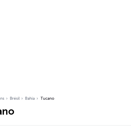
ons
Brésil
Bahia
Tucano
ano
s…