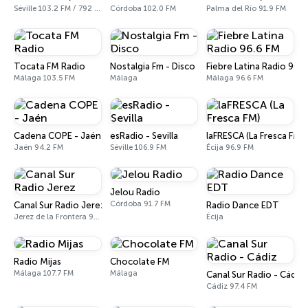
Séville 103.2 FM / 792 AM
Córdoba 102.0 FM
Palma del Río 91.9 FM
Tocata FM Radio
Nostalgia Fm - Disco
Fiebre Latina Radio 96.
Málaga 103.5 FM
Málaga
Málaga 96.6 FM
Cadena COPE - Jaén
esRadio - Sevilla
laFRESCA (La Fresca FM)
Jaén 94.2 FM
Séville 106.9 FM
Écija 96.9 FM
Jelou Radio
Córdoba 91.7 FM
Canal Sur Radio Jerez
Radio Dance EDT
Jerez de la Frontera 99.0 FM
Écija
Radio Mijas
Chocolate FM
Málaga 107.7 FM
Málaga
Canal Sur Radio - Cádiz
Cádiz 97.4 FM