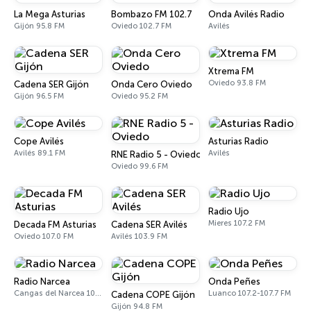
La Mega Asturias
Bombazo FM 102.7
Onda Avilés Radio
Gijón 95.8 FM
Oviedo 102.7 FM
Avilés
Xtrema FM
Oviedo 93.8 FM
Cadena SER Gijón
Onda Cero Oviedo
Gijón 96.5 FM
Oviedo 95.2 FM
Cope Avilés
Asturias Radio
Avilés 89.1 FM
Avilés
RNE Radio 5 - Oviedo
Oviedo 99.6 FM
Radio Ujo
Mieres 107.2 FM
Decada FM Asturias
Cadena SER Avilés
Oviedo 107.0 FM
Avilés 103.9 FM
Radio Narcea
Onda Peñes
Cangas del Narcea 107.5 FM
Luanco 107.2-107.7 FM
Cadena COPE Gijón
Gijón 94.8 FM