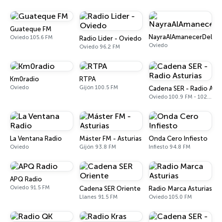
Guateque FM
NayraAlAmanecerDelSol
Oviedo 105.6 FM
Radio Lider - Oviedo
Oviedo
Oviedo 96.2 FM
Km0radio
RTPA
Oviedo
Gijón 100.5 FM
Cadena SER - Radio Astu
Oviedo 100.9 FM - 1026 AM
La Ventana Radio
Máster FM - Asturias
Onda Cero Infiesto
Oviedo
Gijón 93.8 FM
Infiesto 94.8 FM
APQ Radio
Oviedo 91.5 FM
Cadena SER Oriente
Radio Marca Asturias
Llanes 91.5 FM
Oviedo 105.0 FM