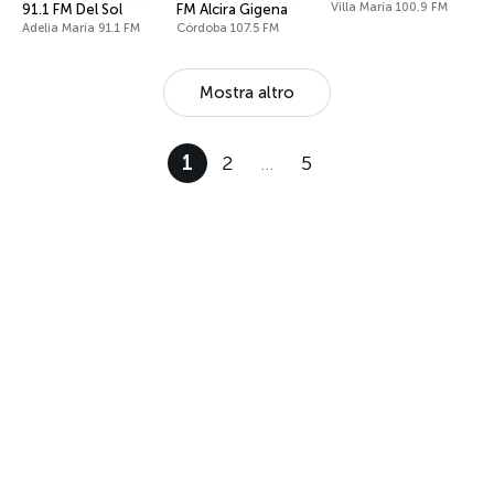
Villa María 100.9 FM
91.1 FM Del Sol
FM Alcira Gigena
Adelia María 91.1 FM
Córdoba 107.5 FM
Mostra altro
1
2
…
5