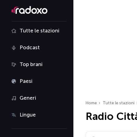
Tutte le stazioni
Podcast
Top brani
Paesi
Generi
Home
Tutte le stazioni
Radio Citt
Lingue
Cerca radio…