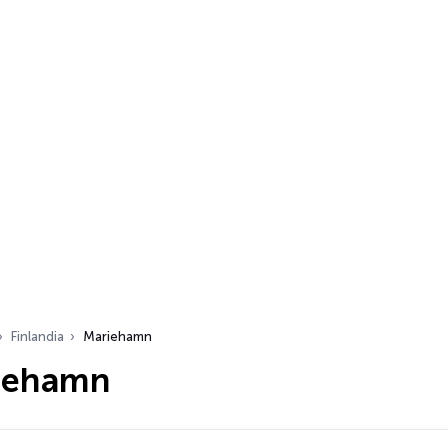
Finlandia
Mariehamn
iehamn