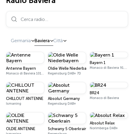
Radio Baviera
Cerca radio…
Germania
Baviera
Città
Bayern 1
Monaco di Baviera 91.3 FM
Antenne Bayern
Oldie Welle Niederbayern
Monaco di Baviera 101.3 FM
Regensburg DAB+ 7D
BR24
Monaco di Baviera
CHILLOUT ANTENNE
Absolut Germany
Ismaning
Regensburg DAB+
Absolut Relax
Norimberga DAB+
OLDIE ANTENNE
Schwany 5 Oberkrain
Ismaning
Regensburg