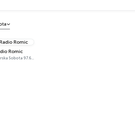
ota
dio Romic
Murska Sobota 97.6 FM