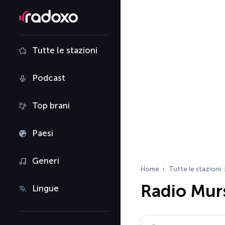
Tutte le stazioni
Podcast
Top brani
Paesi
Generi
Home
Tutte le stazioni
Radio Mur
Lingue
Cerca radio…