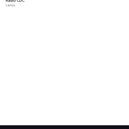
Radio CDC
Lanús