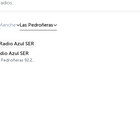
a Manche
Las Pedroñeras
dio Azul SER
Las Pedroñeras 92.2 FM