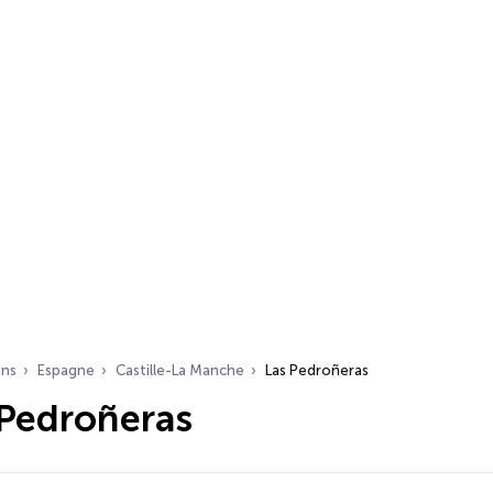
ons
Espagne
Castille-La Manche
Las Pedroñeras
 Pedroñeras
s…